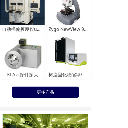
自动椭偏膜厚仪uSE2200/3000
Zygo NewView 9000系列光学轮廓仪
KLA四探针探头
树脂固化收缩率/应力测试仪
更多产品