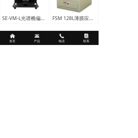
SE-VM-L光谱椭偏仪案例
FSM 128L薄膜应力仪案例
낀
뀵
끅
뀴
首页
产品
电话
联系
更多产品
新闻中心
——
无掩膜光刻技术（激光直写）
2025-10-13
126
넶
薄膜应力及翘曲度测量的基本原理