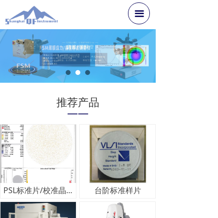
끀
推荐产品
——
PSL标准片/校准晶圆
台阶标准样片