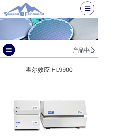
끀
끀
产品中心
霍尔效应 HL9900