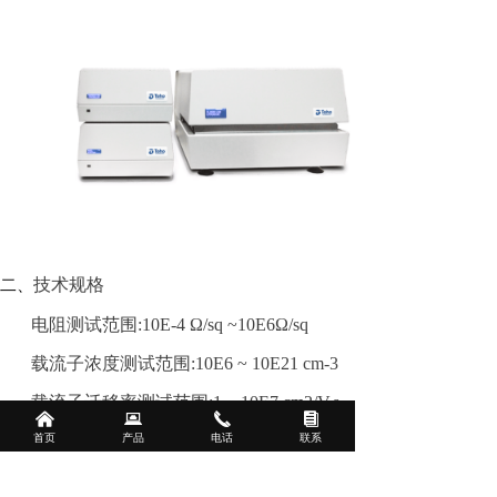
技术规格
二、
电阻测试范围:10E-4 Ω/sq ~10E6Ω/sq
载流子浓度测试范围:10E6 ~ 10E21 cm-3
载流子迁移率测试范围:1 ~ 10E7 cm2/V.s
낀
뀵
끅
뀴
首页
产品
电话
联系
磁场强度：0.5T(5000 Gauss)，标称 ±1%
低温选配