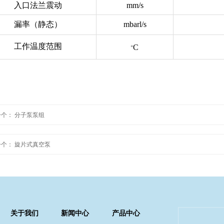
入口法兰震动
mm/s
漏率（静态）
mbarl/s
工作温度范围
C
o
一个：
分子泵泵组
一个：
旋片式真空泵
关于我们
新闻中心
产品中心