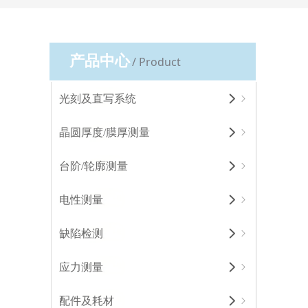
产品中心
/ Product
光刻及直写系统
ꁇ
晶圆厚度/膜厚测量
ꁇ
台阶/轮廓测量
ꁇ
电性测量
ꁇ
缺陷检测
ꁇ
应力测量
ꁇ
配件及耗材
ꁇ