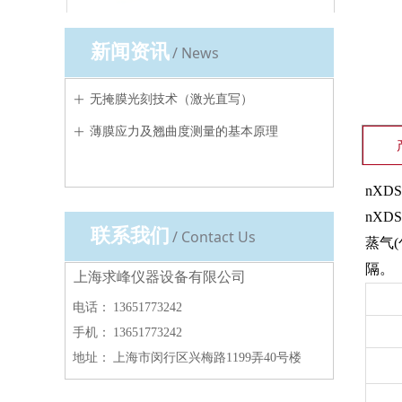
新闻资讯
/ News
无掩膜光刻技术（激光直写）
ꄶ
薄膜应力及翘曲度测量的基本原理
ꄶ
nX
nX
联系我们
/ Contact Us
蒸气
隔。
上海求峰仪器设备有限公司
电话：
13651773242
手机：
13651773242
地址：
上海市闵行区兴梅路1199弄40号楼