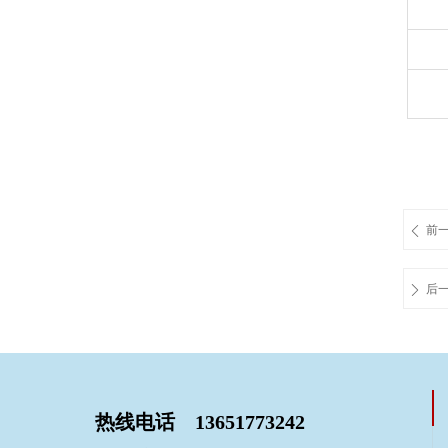
前
ꄴ
后
ꄲ
热线电话 13651773242