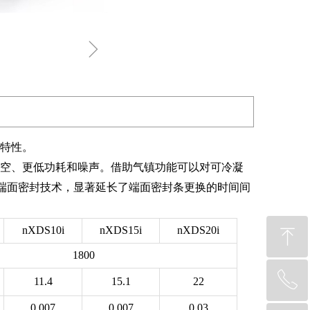
ꁇ
计特性。
真空、更低功耗和噪声。借助气镇功能可以对可冷凝
的端面密封技术，显著延长了端面密封条更换的时间间
nXDS10i
nXDS15i
nXDS20i
ꁸ
1800
ꂅ
回到顶部
11.4
15.1
22
0.007
0.007
0.03