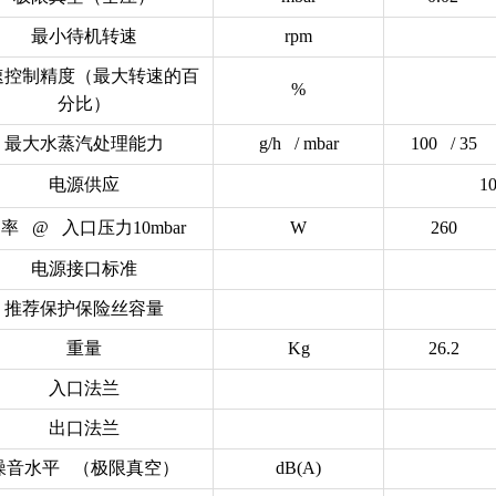
最小待机转速
rpm
速控制精度（最大转速的百
%
分比）
最大水蒸汽处理能力
g/h / mbar
100 / 35
电源供应
1
率 @ 入口压力10mbar
W
260
电源接口标准
推荐保护保险丝容量
重量
Kg
26.2
入口法兰
出口法兰
噪音水平 （极限真空）
dB(A)