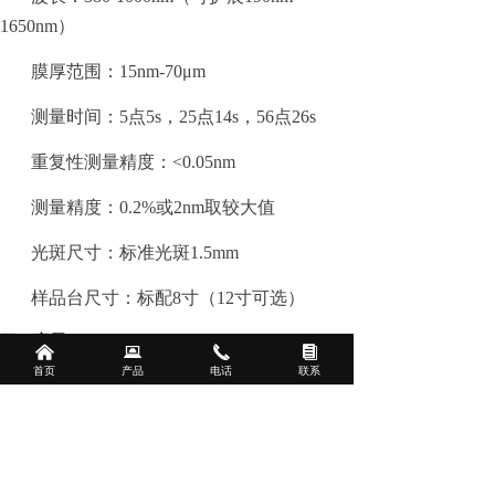
1650nm）
膜厚范围：15nm-70
μ
m
测量时间：5点5s，25点14s，56点26s
重复性测量精度：<0.05nm
测量精度：0.2%或2nm取较大值
光斑尺寸：标准光斑1.5mm
样品台尺寸：标配8寸（12寸可选）
三、应用
낀
뀵
끅
뀴
首页
产品
电话
联系
广泛应用于各种介质膜、光刻胶等有机薄
膜、无机薄膜、金属膜、涂层等薄膜厚度
mapping
及均一性测量。